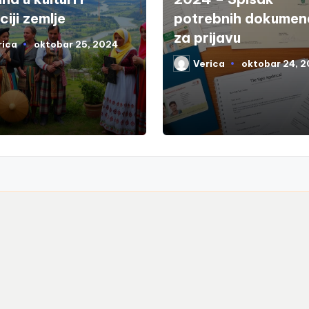
ciji zemlje
potrebnih dokumen
za prijavu
rica
oktobar 25, 2024
d
Verica
oktobar 24, 
Posted
by