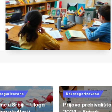
d
Posted
tegorizovano
Nekategorizovano
in
ne u Srbiji – Uloga
Prijava prebivališta
na u kulturi i
2024 – Spisak