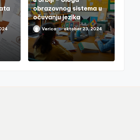
ata
obrazovnog sistema u
očuvanju jezika
2024
Verica
oktobar 23, 2024
Posted
by