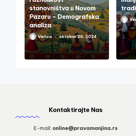
stanovništva u Novom
tradi
Pazaru – Demografska
Ve
Poste
analiza
by
Verica
oktobar 26, 2024
Posted
by
Kontaktirajte Nas
E-mail:
online@pravamanjina.rs