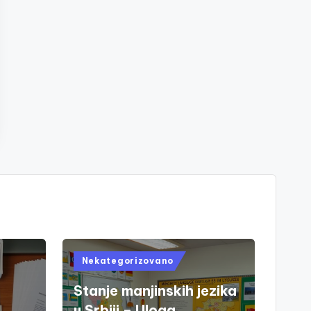
Posted
Nekategorizovano
in
Stanje manjinskih jezika
u Srbiji – Uloga