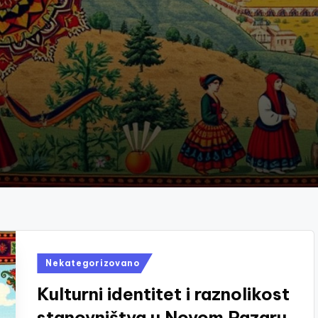
Posted
Nekategorizovano
in
Kulturni identitet i raznolikost
stanovništva u Novom Pazaru