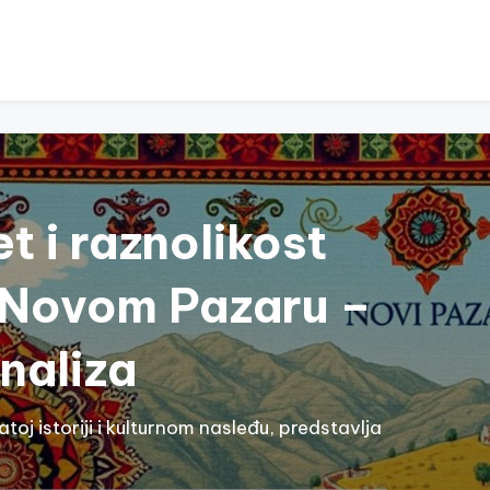
et i raznolikost
 Novom Pazaru –
naliza
oj istoriji i kulturnom nasleđu, predstavlja