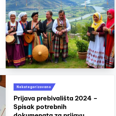
Posted
Nekategorizovano
in
Prijava prebivališta 2024 –
Spisak potrebnih
dokumenata za prijavu