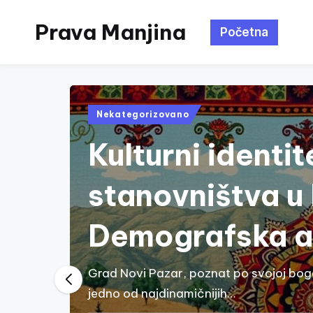
Prava Manjina
Početna
Skip
to
content
Posted
Nekategorizovano
in
Kulturni identit
stanovništva u
Demografska a
Grad Novi Pazar, poznat po svojoj bogat
jedno od najdinamičnijih…