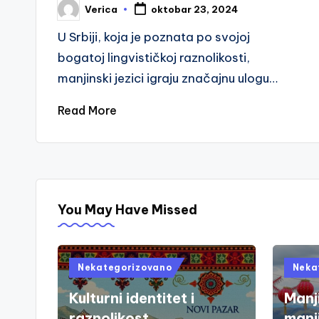
Verica
oktobar 23, 2024
Posted
by
U Srbiji, koja je poznata po svojoj
bogatoj lingvističkoj raznolikosti,
manjinski jezici igraju značajnu ulogu…
Read More
You May Have Missed
Posted
Poste
Nekategorizovano
Neka
in
in
Kulturni identitet i
Manji
raznolikost
manji